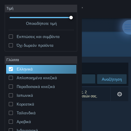
Σύνδεση
Τιμή
Οποιαδήποτε τιμή
Κατάστημα
Εκπτώσεις και συμβάντα
Κοινότητα
Όχι δωρεάν προϊόντα
Δημιουργός: 大好网
Σχετικά
Γλώσσα
Ταξινόμηση ανά
Συνάφεια
Ελληνικά
Υποστήριξη
Απλοποιημένα κινεζικά
Αναζήτηση
Παραδοσιακά κινεζικά
Αλλαγή γλώσσας
0 αποτελέσματα ταιριάζουν με την αναζήτησή σας. 2
Ιαπωνικά
αποτελέσματα αποκλείστηκαν βάσει των προτιμήσεών σας.
Αποκτήστε την εφαρμογή Steam για κινητές συσκευές
Κορεατικά
Ταϊλανδικά
Προβολή ιστοσελίδας για υπολογιστές
Αραβικά
Ινδονησιακά