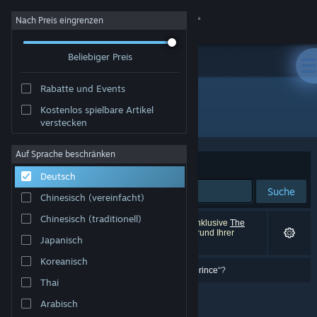
Anmelden
Nach Preis eingrenzen
Beliebiger Preis
Shop
Rabatte und Events
Community
Kostenlos spielbare Artikel
"The Liar Princess and the Blind Prince"
verstecken
Info
Auf Sprache beschränken
Sortieren nach
Relevanz
Deutsch
Support
Suche
Chinesisch (vereinfacht)
Sprache ändern
Chinesisch (traditionell)
0 Ergebnisse entsprechen Ihrer Suche. 3 Titel (inklusive
The
Liar Princess and the Blind Prince
) wurden aufgrund Ihrer
Japanisch
Einstellungen ausgeschlossen.
Steam-Mobile-App herunterladen
Koreanisch
Meinten Sie „
them liar princess add them blind prince
“?
Desktopversion anzeigen
Thai
Arabisch