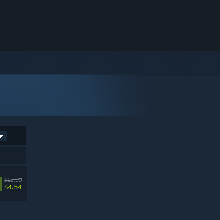
$12.99
$4.54