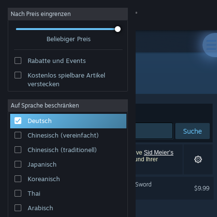
Anmelden
Nach Preis eingrenzen
Beliebiger Preis
Shop
Rabatte und Events
Community
Kostenlos spielbare Artikel
"Sid Meier's Alpha Centauri"
verstecken
Info
Auf Sprache beschränken
Sortieren nach
Relevanz
Deutsch
Support
Suche
Chinesisch (vereinfacht)
Sprache ändern
Chinesisch (traditionell)
1 Ergebnis entspricht Ihrer Suche. 3 Titel (inklusive
Sid Meier’s
Alpha Centauri™ Planetary Pack
) wurden aufgrund Ihrer
Japanisch
Einstellungen ausgeschlossen.
Steam-Mobile-App herunterladen
Koreanisch
Civilization IV: Beyond the Sword
$9.99
Desktopversion anzeigen
Thai
Arabisch