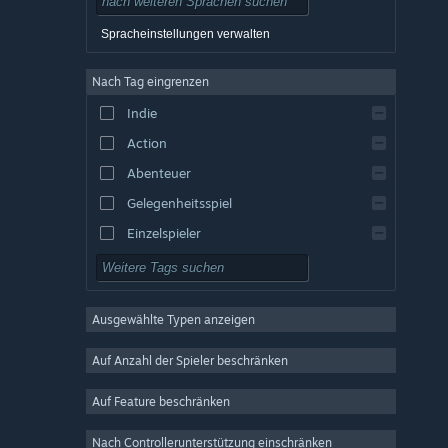
Dänisch
Spracheinstellungen verwalten
Englisch
Nach Tag eingrenzen
Spanisch – Spanien
Indie
Spanisch – Lateinamerika
Action
Griechisch
Abenteuer
Gelegenheitsspiel
Einzelspieler
Simulation
Rollenspiel
Ausgewählte Typen anzeigen
Strategie
2D
Auf Anzahl der Spieler beschränken
Early Access
Auf Feature beschränken
3D
Nach Controllerunterstützung einschränken
Kostenlos spielbar