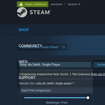
Steam installieren
anmelden
|
Sprache
SHOP
COMMUNITY
"Ryby dla Debili: Single Player"
INFO
Suche
0 Ergebnisse entsprechen Ihrer Suche. 1 Titel (inklusive
Ryby dla De
SUPPORT
Meinten Sie „
ruby dlc debili: single player
“?
Nach Preis eingrenzen
Beliebiger Preis