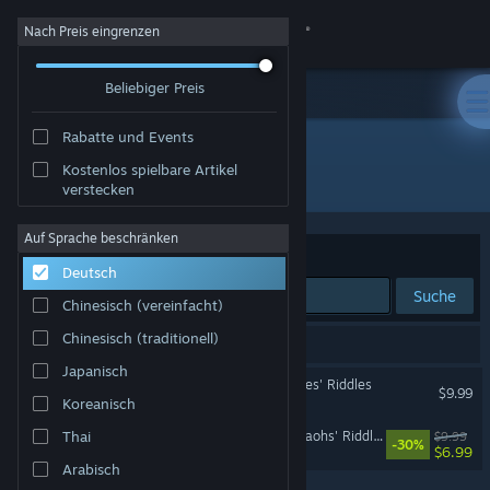
Anmelden
Nach Preis eingrenzen
Beliebiger Preis
Shop
Rabatte und Events
Community
Kostenlos spielbare Artikel
"Arizona Rose and the Pirates' Riddles"
verstecken
Info
Auf Sprache beschränken
Sortieren nach
Relevanz
Deutsch
Support
Suche
Chinesisch (vereinfacht)
Sprache ändern
Chinesisch (traditionell)
2 Ergebnisse entsprechen Ihrer Suche.
Japanisch
Steam-Mobile-App herunterladen
Arizona Rose and the Pirates' Riddles
$9.99
Koreanisch
Desktopversion anzeigen
Arizona Rose and the Pharaohs' Riddles
Thai
$9.99
-30%
$6.99
Arabisch