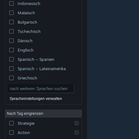
Indonesisch
Malaiisch
Bulgarisch
Tschechisch
Dänisch
Englisch
Spanisch – Spanien
Spanisch – Lateinamerika
Griechisch
Spracheinstellungen verwalten
Nach Tag eingrenzen
© Valve Corporation. Alle Rechte vorbehalten. Alle
Marken sind Eigentum ihrer jeweiligen Besitzer in den
Strategie
USA und anderen Ländern.
Datenschutzrichtlinien
|
Rechtliches
|
Barrierefreiheit
|
Steam-
Nutzungsvertrag
|
Rückerstattungen
|
Cookies
Action