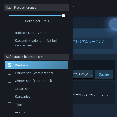
Anmelden
Nach Preis eingrenzen
Beliebiger Preis
Shop
Rabatte und Events
Community
Kostenlos spielbare Artikel
"『ゴルフ PGAツアー 2K25』クラブハウスパス プレミアム シーズン6"
verstecken
Info
Auf Sprache beschränken
Sortieren nach
Deutsch
Support
Relevanz
Chinesisch (vereinfacht)
Suche
Sprache ändern
Chinesisch (traditionell)
0 Ergebnisse entsprechen Ihrer Suche.
Japanisch
Steam-Mobile-App herunterladen
Meinten Sie „
『ゴルフ pgaツアー 2025』クラブハウスパス プレミアム シー
Koreanisch
ズン6
“?
Desktopversion anzeigen
Thai
Arabisch