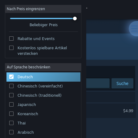
Anmelden
Nach Preis eingrenzen
Beliebiger Preis
Shop
Rabatte und Events
Community
Kostenlos spielbare Artikel
Publisher: gurkenlabs
verstecken
Info
Auf Sprache beschränken
Sortieren nach
Relevanz
Deutsch
Support
Suche
Chinesisch (vereinfacht)
Sprache ändern
Chinesisch (traditionell)
1 Ergebnis entspricht Ihrer Suche.
Japanisch
Steam-Mobile-App herunterladen
Naughty Elves
$4.99
Koreanisch
Desktopversion anzeigen
Thai
Arabisch