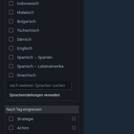
Indonesisch
Malaiisch
Bulgarisch
Tschechisch
Dänisch
Englisch
Spanisch – Spanien
Spanisch – Lateinamerika
Griechisch
Spracheinstellungen verwalten
Nach Tag eingrenzen
© Valve Corporation. Alle Rechte vorbehalten. Alle
Marken sind Eigentum ihrer jeweiligen Besitzer in den
Strategie
USA und anderen Ländern.
Datenschutzrichtlinien
|
Rechtliches
|
Barrierefreiheit
|
Steam-
Nutzungsvertrag
|
Rückerstattungen
|
Cookies
Action