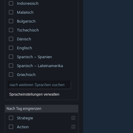
Indonesisch
Malaiisch
Bulgarisch
Tschechisch
Dänisch
Englisch
Spanisch – Spanien
Spanisch – Lateinamerika
Griechisch
Spracheinstellungen verwalten
Nach Tag eingrenzen
© Valve Corporation. Alle Rechte vorbehalten. Alle
Marken sind Eigentum ihrer jeweiligen Besitzer in den
Strategie
USA und anderen Ländern.
Datenschutzrichtlinien
|
Rechtliches
|
Barrierefreiheit
|
Steam-
Nutzungsvertrag
|
Rückerstattungen
|
Cookies
Action