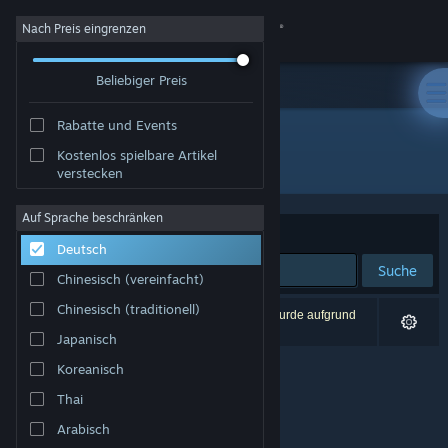
Anmelden
Nach Preis eingrenzen
Beliebiger Preis
Shop
Rabatte und Events
Community
Kostenlos spielbare Artikel
Publisher: TamaniDamani
verstecken
Info
Auf Sprache beschränken
Sortieren nach
Relevanz
Deutsch
Support
Suche
Chinesisch (vereinfacht)
Sprache ändern
Chinesisch (traditionell)
0 Ergebnisse entsprechen Ihrer Suche. 1 Titel wurde aufgrund
Ihrer Einstellungen ausgeschlossen.
Japanisch
Steam-Mobile-App herunterladen
Koreanisch
Desktopversion anzeigen
Thai
Arabisch