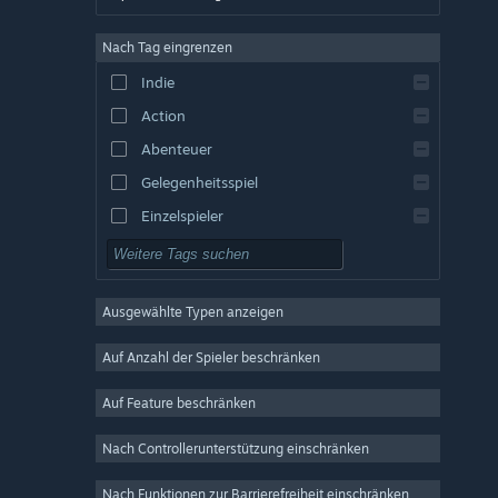
Englisch
Nach Tag eingrenzen
Spanisch – Spanien
Indie
Spanisch – Lateinamerika
Action
Griechisch
Abenteuer
Gelegenheitsspiel
Einzelspieler
Simulation
Rollenspiel
Ausgewählte Typen anzeigen
Strategie
2D
Auf Anzahl der Spieler beschränken
Early Access
Auf Feature beschränken
3D
Nach Controllerunterstützung einschränken
Kostenlos spielbar
Atmosphärisch
Nach Funktionen zur Barrierefreiheit einschränken