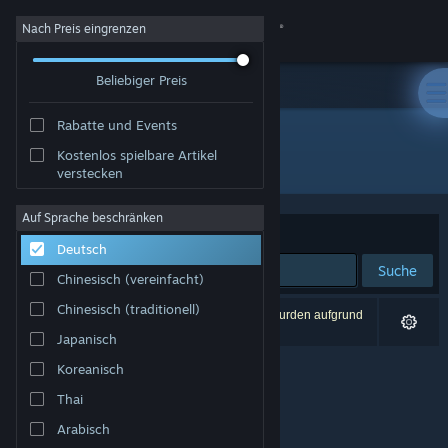
Anmelden
Nach Preis eingrenzen
Beliebiger Preis
Shop
Rabatte und Events
Community
Kostenlos spielbare Artikel
Publisher: Spin Slash
verstecken
Info
Auf Sprache beschränken
Sortieren nach
Relevanz
Deutsch
Support
Suche
Chinesisch (vereinfacht)
Sprache ändern
Chinesisch (traditionell)
0 Ergebnisse entsprechen Ihrer Suche. 3 Titel wurden aufgrund
Ihrer Einstellungen ausgeschlossen.
Japanisch
Steam-Mobile-App herunterladen
Koreanisch
Desktopversion anzeigen
Thai
Arabisch