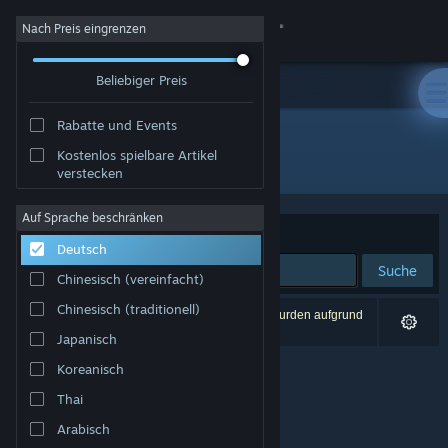
Anmelden
Nach Preis eingrenzen
Beliebiger Preis
Shop
Rabatte und Events
Community
Kostenlos spielbare Artikel
Publisher: Psychoclast Software
verstecken
Info
Auf Sprache beschränken
Sortieren nach
Relevanz
Deutsch
Support
Suche
Chinesisch (vereinfacht)
Sprache ändern
Chinesisch (traditionell)
0 Ergebnisse entsprechen Ihrer Suche. 2 Titel wurden aufgrund
Ihrer Einstellungen ausgeschlossen.
Japanisch
Steam-Mobile-App herunterladen
Koreanisch
Desktopversion anzeigen
Thai
Arabisch