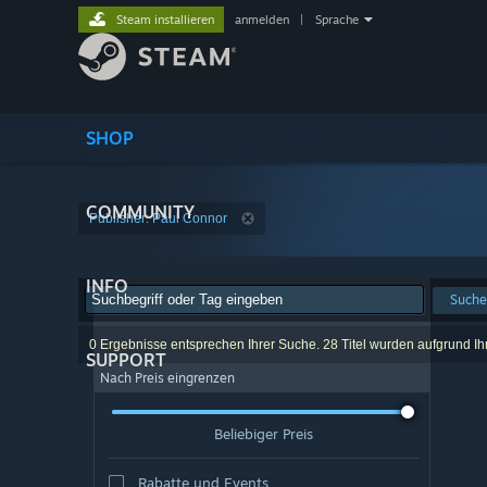
Steam installieren
anmelden
|
Sprache
SHOP
COMMUNITY
Publisher: Paul Connor
INFO
Suche
0 Ergebnisse entsprechen Ihrer Suche. 28 Titel wurden aufgrund I
SUPPORT
Nach Preis eingrenzen
Beliebiger Preis
Rabatte und Events