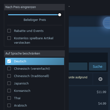
Anmelden
Nach Preis eingrenzen
Beliebiger Preis
Shop
Rabatte und Events
Community
Kostenlos spielbare Artikel
Publisher: NinjaBee
verstecken
Info
Auf Sprache beschränken
Sortieren nach
Relevanz
Deutsch
Support
Suche
Chinesisch (vereinfacht)
Sprache ändern
Chinesisch (traditionell)
7 Ergebnisse entsprechen Ihrer Suche. 1 Titel wurde aufgrund
Ihrer Einstellungen ausgeschlossen.
Japanisch
Steam-Mobile-App herunterladen
A World of Keflings
Koreanisch
$11.99
Desktopversion anzeigen
Thai
Cloning Clyde
$4.99
Arabisch