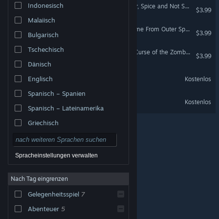
Indonesisch
A World of Keflings - Sugar, Spice and Not So Nice
$3.99
Malaiisch
A World of Keflings - It Came From Outer Space
$3.99
Bulgarisch
Tschechisch
A World of Keflings - The Curse of the Zombiesaurus
$3.99
Dänisch
A World of Keflings Demo
Englisch
Kostenlos
Spanisch – Spanien
Cloning Clyde Demo
Kostenlos
Spanisch – Lateinamerika
Griechisch
Spracheinstellungen verwalten
Nach Tag eingrenzen
© Valve Corporation. Alle Rechte vorbehalten. Alle
Marken sind Eigentum ihrer jeweiligen Besitzer in den
Gelegenheitsspiel
7
USA und anderen Ländern.
Datenschutzrichtlinien
|
Rechtliches
|
Barrierefreiheit
|
Steam-
Nutzungsvertrag
|
Rückerstattungen
|
Cookies
Abenteuer
5