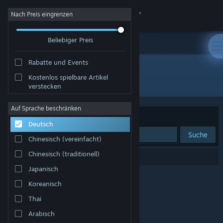
Anmelden
Nach Preis eingrenzen
Beliebiger Preis
Shop
Rabatte und Events
Community
Kostenlos spielbare Artikel
Publisher: Niels Bauer Games
verstecken
Info
Auf Sprache beschränken
Sortieren nach
Relevanz
Deutsch
Support
Suche
Chinesisch (vereinfacht)
Sprache ändern
Chinesisch (traditionell)
0 Ergebnisse entsprechen Ihrer Suche.
Japanisch
Steam-Mobile-App herunterladen
Koreanisch
Desktopversion anzeigen
Thai
Arabisch