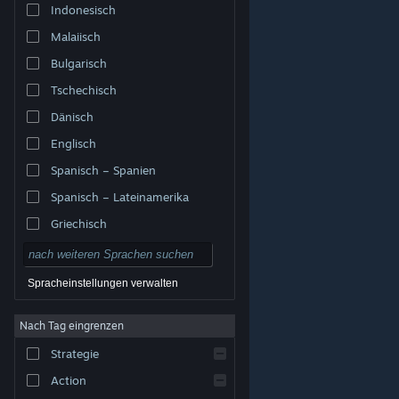
Indonesisch
Malaiisch
Bulgarisch
Tschechisch
Dänisch
Englisch
Spanisch – Spanien
Spanisch – Lateinamerika
Griechisch
Spracheinstellungen verwalten
Nach Tag eingrenzen
© Valve Corporation. Alle Rechte vorbehalten. Alle
Marken sind Eigentum ihrer jeweiligen Besitzer in den
Strategie
USA und anderen Ländern.
Datenschutzrichtlinien
|
Rechtliches
|
Barrierefreiheit
|
Steam-
Nutzungsvertrag
|
Rückerstattungen
|
Cookies
Action