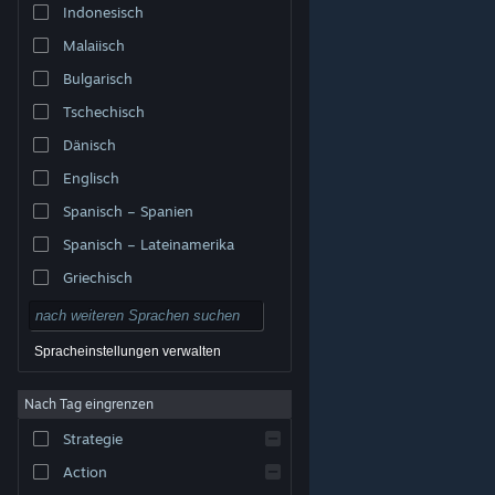
Indonesisch
Malaiisch
Bulgarisch
Tschechisch
Dänisch
Englisch
Spanisch – Spanien
Spanisch – Lateinamerika
Griechisch
Spracheinstellungen verwalten
Nach Tag eingrenzen
© Valve Corporation. Alle Rechte vorbehalten. Alle
Marken sind Eigentum ihrer jeweiligen Besitzer in den
Strategie
USA und anderen Ländern.
Datenschutzrichtlinien
|
Rechtliches
|
Barrierefreiheit
|
Steam-
Nutzungsvertrag
|
Rückerstattungen
|
Cookies
Action