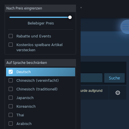
Anmelden
Nach Preis eingrenzen
Beliebiger Preis
Shop
Rabatte und Events
Community
Kostenlos spielbare Artikel
Publisher: Moving Pixel Games
verstecken
Info
Auf Sprache beschränken
Sortieren nach
Relevanz
Deutsch
Support
Suche
Chinesisch (vereinfacht)
Sprache ändern
Chinesisch (traditionell)
0 Ergebnisse entsprechen Ihrer Suche. 1 Titel wurde aufgrund
Ihrer Einstellungen ausgeschlossen.
Japanisch
Steam-Mobile-App herunterladen
Koreanisch
Desktopversion anzeigen
Thai
Arabisch