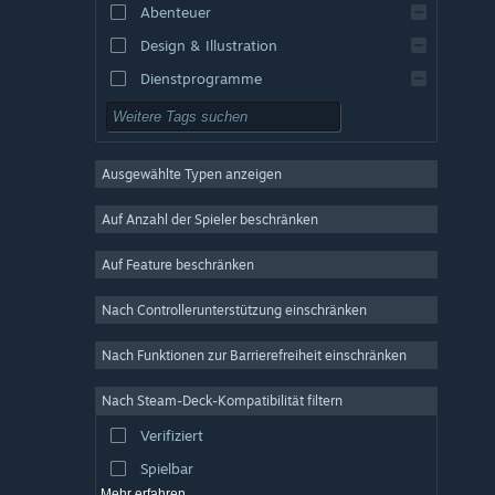
Abenteuer
Design & Illustration
Dienstprogramme
Kostenlos spielbar
Rollenspiel
Ausgewählte Typen anzeigen
MMO
Indie
Auf Anzahl der Spieler beschränken
Early Access
Auf Feature beschränken
Gelegenheitsspiel
Nach Controllerunterstützung einschränken
Simulation
Rennspiel
Nach Funktionen zur Barrierefreiheit einschränken
Sport
Nach Steam-Deck-Kompatibilität filtern
Videoproduktion
Verifiziert
Fotobearbeitung
Spielbar
Mehr erfahren