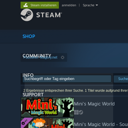
Steam installieren
anmelden
|
Sprache
SHOP
COMMUNITY
Publisher: Magory.net
INFO
Suche
2 Ergebnisse entsprechen Ihrer Suche. 1 Titel wurde aufgrund Ihre
SUPPORT
Mini's Magic World
Mini's Magic World - Sou