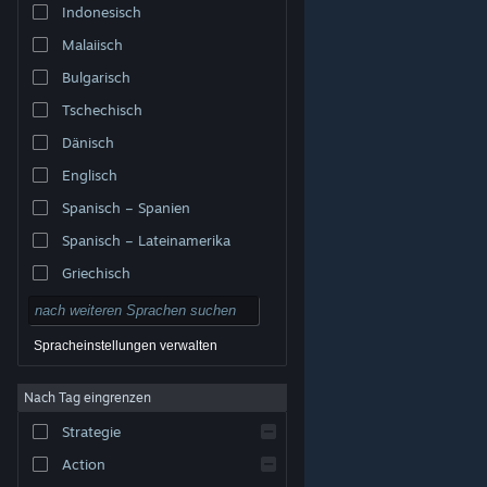
Indonesisch
Malaiisch
Bulgarisch
Tschechisch
Dänisch
Englisch
Spanisch – Spanien
Spanisch – Lateinamerika
Griechisch
Spracheinstellungen verwalten
Nach Tag eingrenzen
© Valve Corporation. Alle Rechte vorbehalten. Alle
Marken sind Eigentum ihrer jeweiligen Besitzer in den
Strategie
USA und anderen Ländern.
Datenschutzrichtlinien
|
Rechtliches
|
Barrierefreiheit
|
Steam-
Nutzungsvertrag
|
Rückerstattungen
|
Cookies
Action