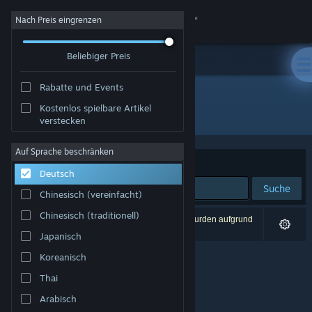
Anmelden
Nach Preis eingrenzen
Beliebiger Preis
Shop
Rabatte und Events
Community
Kostenlos spielbare Artikel
Publisher: Mad Triangles
verstecken
Info
Auf Sprache beschränken
Sortieren nach
Relevanz
Deutsch
Support
Suche
Chinesisch (vereinfacht)
Sprache ändern
Chinesisch (traditionell)
0 Ergebnisse entsprechen Ihrer Suche. 2 Titel wurden aufgrund
Ihrer Einstellungen ausgeschlossen.
Japanisch
Steam-Mobile-App herunterladen
Koreanisch
Desktopversion anzeigen
Thai
Arabisch