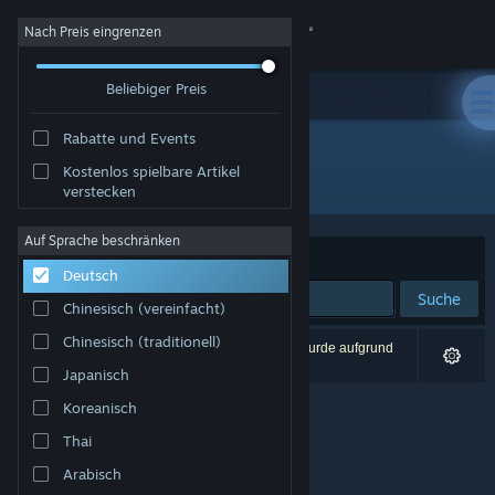
Anmelden
Nach Preis eingrenzen
Beliebiger Preis
Shop
Rabatte und Events
Community
Kostenlos spielbare Artikel
Publisher: Kepler Project
verstecken
Info
Auf Sprache beschränken
Sortieren nach
Relevanz
Deutsch
Support
Suche
Chinesisch (vereinfacht)
Sprache ändern
Chinesisch (traditionell)
0 Ergebnisse entsprechen Ihrer Suche. 1 Titel wurde aufgrund
Ihrer Einstellungen ausgeschlossen.
Japanisch
Steam-Mobile-App herunterladen
Koreanisch
Desktopversion anzeigen
Thai
Arabisch