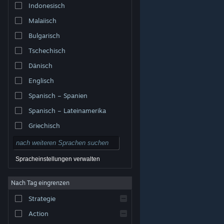
Indonesisch
Malaiisch
Bulgarisch
Tschechisch
Dänisch
Englisch
Spanisch – Spanien
Spanisch – Lateinamerika
Griechisch
Spracheinstellungen verwalten
Nach Tag eingrenzen
© Valve Corporation. Alle Rechte vorbehalten. Alle
Marken sind Eigentum ihrer jeweiligen Besitzer in den
Strategie
USA und anderen Ländern.
Datenschutzrichtlinien
|
Rechtliches
|
Barrierefreiheit
|
Steam-
Nutzungsvertrag
|
Rückerstattungen
|
Cookies
Action