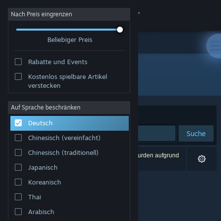
Anmelden
Nach Preis eingrenzen
Beliebiger Preis
Shop
Rabatte und Events
Community
Kostenlos spielbare Artikel
Publisher: InfiniteSpring Studio
verstecken
Info
Auf Sprache beschränken
Sortieren nach
Relevanz
Deutsch
Support
Suche
Chinesisch (vereinfacht)
Sprache ändern
Chinesisch (traditionell)
0 Ergebnisse entsprechen Ihrer Suche. 3 Titel wurden aufgrund
Ihrer Einstellungen ausgeschlossen.
Japanisch
Steam-Mobile-App herunterladen
Koreanisch
Desktopversion anzeigen
Thai
Arabisch