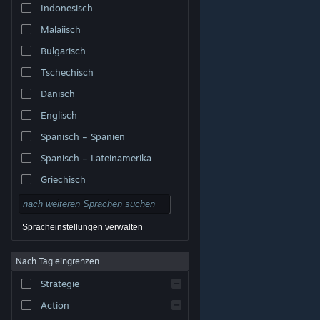
Indonesisch
Malaiisch
Bulgarisch
Tschechisch
Dänisch
Englisch
Spanisch – Spanien
Spanisch – Lateinamerika
Griechisch
Spracheinstellungen verwalten
Nach Tag eingrenzen
© Valve Corporation. Alle Rechte vorbehalten. Alle
Marken sind Eigentum ihrer jeweiligen Besitzer in den
Strategie
USA und anderen Ländern.
Datenschutzrichtlinien
|
Rechtliches
|
Barrierefreiheit
|
Steam-
Nutzungsvertrag
|
Rückerstattungen
|
Cookies
Action