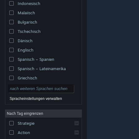
Indonesisch
Malaiisch
Bulgarisch
Tschechisch
Dänisch
Englisch
Spanisch – Spanien
Spanisch – Lateinamerika
Griechisch
Spracheinstellungen verwalten
Nach Tag eingrenzen
© Valve Corporation. Alle Rechte vorbehalten. Alle
Marken sind Eigentum ihrer jeweiligen Besitzer in den
Strategie
USA und anderen Ländern.
Datenschutzrichtlinien
|
Rechtliches
|
Barrierefreiheit
|
Steam-
Nutzungsvertrag
|
Rückerstattungen
|
Cookies
Action