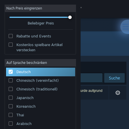
Anmelden
Nach Preis eingrenzen
Beliebiger Preis
Shop
Rabatte und Events
Community
Kostenlos spielbare Artikel
Publisher: AnderuSoft
verstecken
Info
Auf Sprache beschränken
Sortieren nach
Relevanz
Deutsch
Support
Suche
Chinesisch (vereinfacht)
Sprache ändern
Chinesisch (traditionell)
0 Ergebnisse entsprechen Ihrer Suche. 1 Titel wurde aufgrund
Ihrer Einstellungen ausgeschlossen.
Japanisch
Steam-Mobile-App herunterladen
Koreanisch
Desktopversion anzeigen
Thai
Arabisch