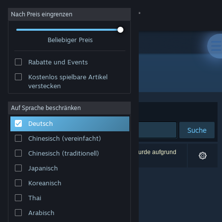
Anmelden
Nach Preis eingrenzen
Beliebiger Preis
Shop
Rabatte und Events
Community
Alle Produkte
Kostenlos spielbare Artikel
verstecken
Info
Auf Sprache beschränken
Sortieren nach
Relevanz
Deutsch
Support
Suche
Chinesisch (vereinfacht)
Sprache ändern
0 Ergebnisse entsprechen Ihrer Suche. 1 Titel wurde aufgrund
Chinesisch (traditionell)
Ihrer Einstellungen ausgeschlossen.
Japanisch
Steam-Mobile-App herunterladen
Koreanisch
Desktopversion anzeigen
Thai
Arabisch