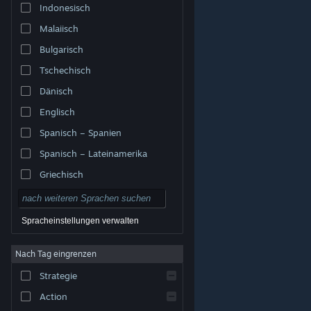
Indonesisch
Malaiisch
Bulgarisch
Tschechisch
Dänisch
Englisch
Spanisch – Spanien
Spanisch – Lateinamerika
Griechisch
Spracheinstellungen verwalten
Nach Tag eingrenzen
© Valve Corporation. Alle Rechte vorbehalten. Alle
Marken sind Eigentum ihrer jeweiligen Besitzer in den
Strategie
USA und anderen Ländern.
Datenschutzrichtlinien
|
Rechtliches
|
Barrierefreiheit
|
Steam-
Nutzungsvertrag
|
Rückerstattungen
|
Cookies
Action