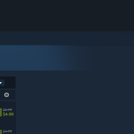
$9.99
%
$4.99
$4.99
%