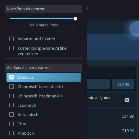
Anmelden
Nach Preis eingrenzen
Beliebiger Preis
Shop
Rabatte und Events
Community
Kostenlos spielbare Artikel
Entwickler: iRacing
verstecken
Info
Auf Sprache beschränken
Sortieren nach
Relevanz
Deutsch
Support
Suche
Chinesisch (vereinfacht)
Sprache ändern
Chinesisch (traditionell)
2 Ergebnisse entsprechen Ihrer Suche. 1 Titel wurde aufgrund
Ihrer Einstellungen ausgeschlossen.
Japanisch
Steam-Mobile-App herunterladen
iRacing Arcade
Koreanisch
$24.99
Desktopversion anzeigen
Thai
ExoCross
$19.99
Arabisch