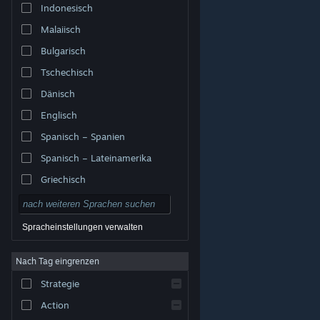
Indonesisch
Malaiisch
Bulgarisch
Tschechisch
Dänisch
Englisch
Spanisch – Spanien
Spanisch – Lateinamerika
Griechisch
Spracheinstellungen verwalten
Nach Tag eingrenzen
© Valve Corporation. Alle Rechte vorbehalten. Alle
Marken sind Eigentum ihrer jeweiligen Besitzer in den
Strategie
USA und anderen Ländern.
Datenschutzrichtlinien
|
Rechtliches
|
Barrierefreiheit
|
Steam-
Nutzungsvertrag
|
Rückerstattungen
|
Cookies
Action