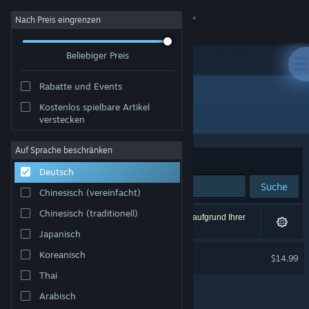
Anmelden
Nach Preis eingrenzen
Beliebiger Preis
Shop
Rabatte und Events
Community
Kostenlos spielbare Artikel
Entwickler: Wolfdog Interactive
verstecken
Info
Auf Sprache beschränken
Sortieren nach
Relevanz
Deutsch
Support
Suche
Chinesisch (vereinfacht)
Sprache ändern
Chinesisch (traditionell)
1 Ergebnis entspricht Ihrer Suche. 1 Titel wurde aufgrund Ihrer
Einstellungen ausgeschlossen.
Japanisch
Steam-Mobile-App herunterladen
Skyworld
Koreanisch
$14.99
Nur VR
Desktopversion anzeigen
Thai
Arabisch