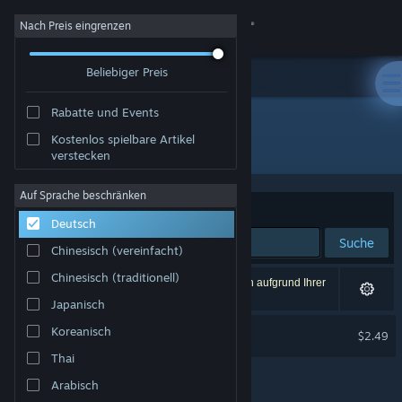
Anmelden
Nach Preis eingrenzen
Beliebiger Preis
Shop
Rabatte und Events
Community
Kostenlos spielbare Artikel
Entwickler: Wolf Developer
verstecken
Info
Auf Sprache beschränken
Sortieren nach
Relevanz
Deutsch
Support
Suche
Chinesisch (vereinfacht)
Sprache ändern
Chinesisch (traditionell)
1 Ergebnis entspricht Ihrer Suche. 2 Titel wurden aufgrund Ihrer
Einstellungen ausgeschlossen.
Japanisch
Steam-Mobile-App herunterladen
Marble Quest Soundtrack
Koreanisch
$2.49
Desktopversion anzeigen
Thai
Arabisch