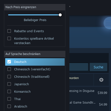
Anmelden
Nach Preis eingrenzen
Beliebiger Preis
Shop
Rabatte und Events
Community
Kostenlos spielbare Artikel
Entwickler: White Owls Inc.
verstecken
Info
Auf Sprache beschränken
Sortieren nach
Relevanz
Deutsch
Support
Suche
Chinesisch (vereinfacht)
Sprache ändern
Chinesisch (traditionell)
3 Ergebnisse entsprechen Ihrer Suche. 10 Titel wurden
aufgrund Ihrer Einstellungen ausgeschlossen.
Japanisch
Steam-Mobile-App herunterladen
Deadly Premonition 2: A Blessing in Disguise
Koreanisch
$39.99
Desktopversion anzeigen
Thai
HOTEL BARCELONA (Original Game Soundtrack)
$4.99
Arabisch