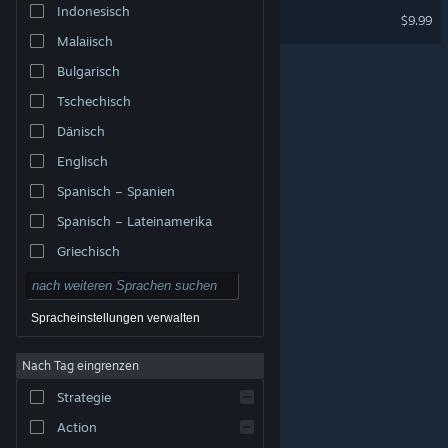
Indonesisch
The Good Life Soundtrack
$9.99
Malaiisch
Bulgarisch
Tschechisch
Dänisch
Englisch
Spanisch – Spanien
Spanisch – Lateinamerika
Griechisch
Spracheinstellungen verwalten
Nach Tag eingrenzen
© Valve Corporation. Alle Rechte vorbehalten. Alle
Marken sind Eigentum ihrer jeweiligen Besitzer in den
Strategie
USA und anderen Ländern.
Datenschutzrichtlinien
|
Rechtliches
|
Barrierefreiheit
|
Steam-
Nutzungsvertrag
|
Rückerstattungen
|
Cookies
Action