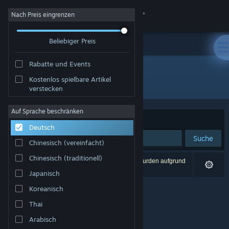
Anmelden
Nach Preis eingrenzen
Beliebiger Preis
Shop
Rabatte und Events
Community
Kostenlos spielbare Artikel
Entwickler: Warkus
verstecken
Info
Auf Sprache beschränken
Sortieren nach
Relevanz
Deutsch
Support
Suche
Chinesisch (vereinfacht)
Sprache ändern
Chinesisch (traditionell)
0 Ergebnisse entsprechen Ihrer Suche. 3 Titel wurden aufgrund
Ihrer Einstellungen ausgeschlossen.
Japanisch
Steam-Mobile-App herunterladen
Koreanisch
Desktopversion anzeigen
Thai
Arabisch