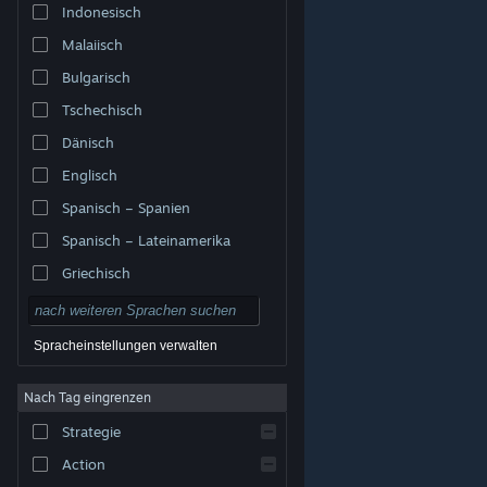
Indonesisch
Malaiisch
Bulgarisch
Tschechisch
Dänisch
Englisch
Spanisch – Spanien
Spanisch – Lateinamerika
Griechisch
Spracheinstellungen verwalten
Nach Tag eingrenzen
© Valve Corporation. Alle Rechte vorbehalten. Alle
Marken sind Eigentum ihrer jeweiligen Besitzer in den
Strategie
USA und anderen Ländern.
Datenschutzrichtlinien
|
Rechtliches
|
Barrierefreiheit
|
Steam-
Nutzungsvertrag
|
Rückerstattungen
|
Cookies
Action