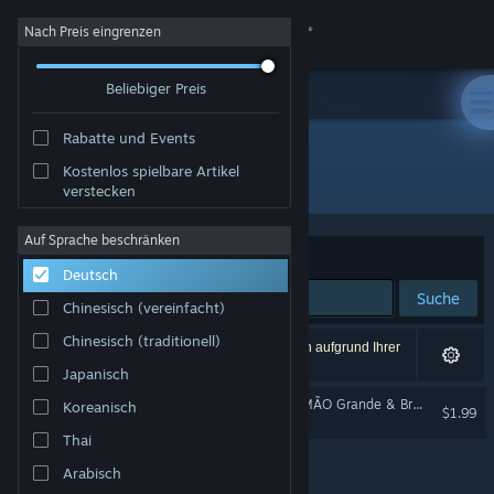
Anmelden
Nach Preis eingrenzen
Beliebiger Preis
Shop
Rabatte und Events
Community
Kostenlos spielbare Artikel
Entwickler: Virgula Leal
verstecken
Info
Auf Sprache beschränken
Sortieren nach
Relevanz
Deutsch
Support
Suche
Chinesisch (vereinfacht)
Sprache ändern
Chinesisch (traditionell)
1 Ergebnis entspricht Ihrer Suche. 3 Titel wurden aufgrund Ihrer
Einstellungen ausgeschlossen.
Japanisch
Steam-Mobile-App herunterladen
Trilha Sonora Original - IRMÃO Grande & Brasileiro 2
Koreanisch
$1.99
Desktopversion anzeigen
Thai
Arabisch