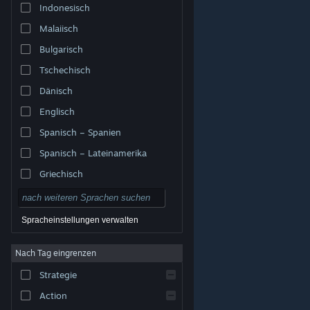
Indonesisch
Malaiisch
Bulgarisch
Tschechisch
Dänisch
Englisch
Spanisch – Spanien
Spanisch – Lateinamerika
Griechisch
Spracheinstellungen verwalten
Nach Tag eingrenzen
© Valve Corporation. Alle Rechte vorbehalten. Alle
Marken sind Eigentum ihrer jeweiligen Besitzer in den
Strategie
USA und anderen Ländern.
Datenschutzrichtlinien
|
Rechtliches
|
Barrierefreiheit
|
Steam-
Nutzungsvertrag
|
Rückerstattungen
|
Cookies
Action