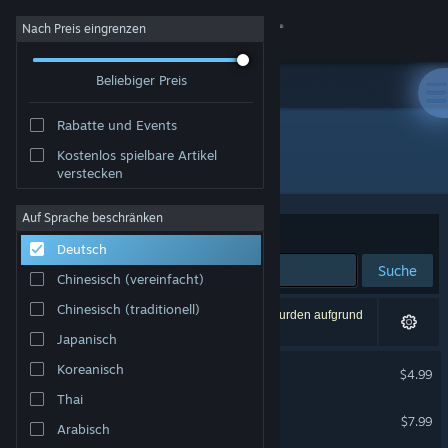
Anmelden
Nach Preis eingrenzen
Beliebiger Preis
Shop
Rabatte und Events
Community
Kostenlos spielbare Artikel
Entwickler: Vertical Reach
verstecken
Info
Auf Sprache beschränken
Sortieren nach
Relevanz
Deutsch
Support
Suche
Chinesisch (vereinfacht)
Sprache ändern
Chinesisch (traditionell)
3 Ergebnisse entsprechen Ihrer Suche. 2 Titel wurden aufgrund
Ihrer Einstellungen ausgeschlossen.
Japanisch
Steam-Mobile-App herunterladen
Tangrams Deluxe
Koreanisch
$4.99
Desktopversion anzeigen
Thai
Yuso
$7.99
Arabisch