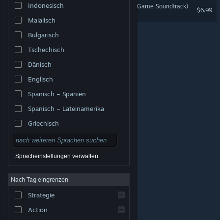
Indonesisch
The Tartarus Key (Original Game Soundtrack)
$6.99
Malaiisch
Bulgarisch
Tschechisch
Dänisch
Englisch
Spanisch – Spanien
Spanisch – Lateinamerika
Griechisch
Spracheinstellungen verwalten
Nach Tag eingrenzen
© Valve Corporation. Alle Rechte vorbehalten. Alle
Marken sind Eigentum ihrer jeweiligen Besitzer in den
Strategie
USA und anderen Ländern.
Datenschutzrichtlinien
|
Rechtliches
|
Barrierefreiheit
|
Steam-
Nutzungsvertrag
|
Rückerstattungen
|
Cookies
Action