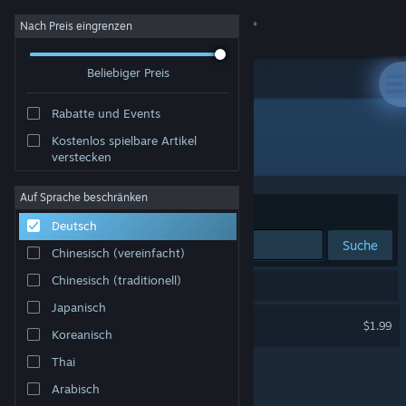
Anmelden
Nach Preis eingrenzen
Beliebiger Preis
Shop
Rabatte und Events
Community
Kostenlos spielbare Artikel
Entwickler: Un Pas Fragile Team
verstecken
Info
Auf Sprache beschränken
Sortieren nach
Relevanz
Deutsch
Support
Suche
Chinesisch (vereinfacht)
Sprache ändern
Chinesisch (traditionell)
1 Ergebnis entspricht Ihrer Suche.
Japanisch
Steam-Mobile-App herunterladen
Un Pas Fragile
$1.99
Koreanisch
Desktopversion anzeigen
Thai
Arabisch