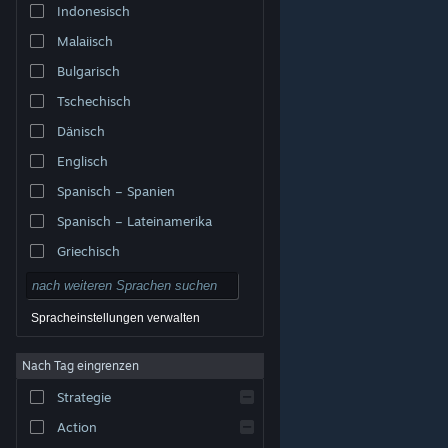
Indonesisch
Malaiisch
Bulgarisch
Tschechisch
Dänisch
Englisch
Spanisch – Spanien
Spanisch – Lateinamerika
Griechisch
Spracheinstellungen verwalten
Nach Tag eingrenzen
© Valve Corporation. Alle Rechte vorbehalten. Alle
Marken sind Eigentum ihrer jeweiligen Besitzer in den
Strategie
USA und anderen Ländern.
Datenschutzrichtlinien
|
Rechtliches
|
Barrierefreiheit
|
Steam-
Nutzungsvertrag
|
Rückerstattungen
|
Cookies
Action