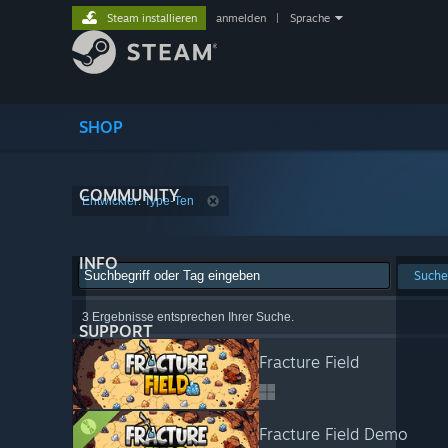
Steam installieren
anmelden
|
Sprache
SHOP
COMMUNITY
Entwickler: Type-Ten
INFO
Suche
3 Ergebnisse entsprechen Ihrer Suche.
SUPPORT
Fracture Field
Fracture Field Demo