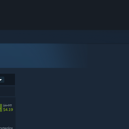
$6.99
%
$4.19
ostenlos