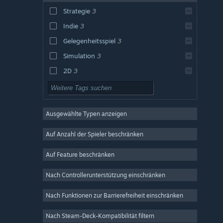
Strategie
3
Indie
3
Gelegenheitsspiel
3
Simulation
3
2D
3
Pixel-Art
3
Einzelspieler
3
Ausgewählte Typen anzeigen
Wirtschaftssimulation
3
Zerstörung
3
Auf Anzahl der Spieler beschränken
Inkrementell
3
Auf Feature beschränken
Idler
3
Nach Controllerunterstützung einschränken
Action
Abenteuer
Nach Funktionen zur Barrierefreiheit einschränken
Design & Illustration
Nach Steam-Deck-Kompatibilität filtern
Dienstprogramme