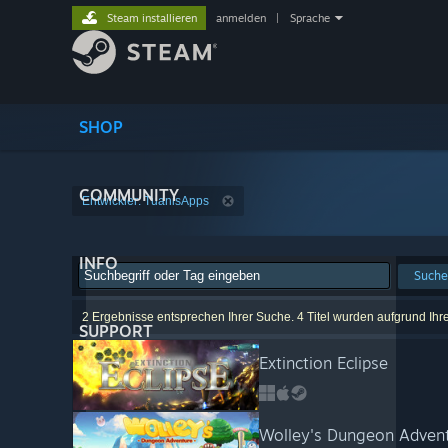
Steam installieren
anmelden
|
Sprache
SHOP
COMMUNITY
Entwickler: TuanisApps
INFO
Suche
2 Ergebnisse entsprechen Ihrer Suche. 4 Titel wurden aufgrund Ihr
SUPPORT
Extinction Eclipse
Wolley's Dungeon Adven