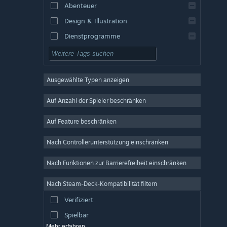
Abenteuer
Design & Illustration
Dienstprogramme
Kostenlos spielbar
Rollenspiel
Ausgewählte Typen anzeigen
MMO
Indie
Auf Anzahl der Spieler beschränken
Early Access
Auf Feature beschränken
Gelegenheitsspiel
Nach Controllerunterstützung einschränken
Simulation
Rennspiel
Nach Funktionen zur Barrierefreiheit einschränken
Sport
Nach Steam-Deck-Kompatibilität filtern
Videoproduktion
Verifiziert
Fotobearbeitung
Spielbar
Mehr erfahren