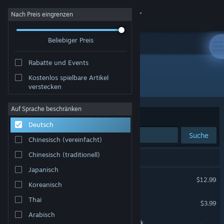
Anmelden
Nach Preis eingrenzen
Beliebiger Preis
Shop
Rabatte und Events
Community
Kostenlos spielbare Artikel
Entwickler: ToonTRAXX Studios
verstecken
Info
Auf Sprache beschränken
Sortieren nach
Relevanz
Deutsch
Support
Suche
Chinesisch (vereinfacht)
Sprache ändern
Chinesisch (traditionell)
3 Ergebnisse entsprechen Ihrer Suche.
Japanisch
Steam-Mobile-App herunterladen
Chicken Shoot Gold
$12.99
Koreanisch
Desktopversion anzeigen
Chicken Shoot Soundtrack
Thai
$3.99
Arabisch
Chicken Shoot 2 Soundtrack