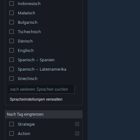
Indonesisch
Malaiisch
Bulgarisch
Tschechisch
Dänisch
Englisch
Spanisch – Spanien
Spanisch – Lateinamerika
Griechisch
Spracheinstellungen verwalten
Nach Tag eingrenzen
© Valve Corporation. Alle Rechte vorbehalten. Alle
Marken sind Eigentum ihrer jeweiligen Besitzer in den
Strategie
USA und anderen Ländern.
Datenschutzrichtlinien
|
Rechtliches
|
Barrierefreiheit
|
Steam-
Nutzungsvertrag
|
Rückerstattungen
|
Cookies
Action