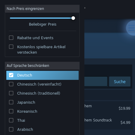
Anmelden
Nach Preis eingrenzen
Beliebiger Preis
Shop
Rabatte und Events
Community
Kostenlos spielbare Artikel
Entwickler: Timelock Studio
verstecken
Info
Auf Sprache beschränken
Sortieren nach
Relevanz
Deutsch
Support
Suche
Chinesisch (vereinfacht)
Sprache ändern
Chinesisch (traditionell)
2 Ergebnisse entsprechen Ihrer Suche.
Japanisch
Steam-Mobile-App herunterladen
Serious Sam: Siberian Mayhem
$19.99
Koreanisch
Desktopversion anzeigen
Serious Sam: Siberian Mayhem Soundtrack
Thai
$4.99
Arabisch