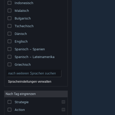
Indonesisch
Malaiisch
Bulgarisch
Tschechisch
Dänisch
Englisch
Spanisch – Spanien
Spanisch – Lateinamerika
Griechisch
Spracheinstellungen verwalten
Nach Tag eingrenzen
© Valve Corporation. Alle Rechte vorbehalten. Alle
Marken sind Eigentum ihrer jeweiligen Besitzer in den
Strategie
USA und anderen Ländern.
Datenschutzrichtlinien
|
Rechtliches
|
Barrierefreiheit
|
Steam-
Nutzungsvertrag
|
Rückerstattungen
|
Cookies
Action