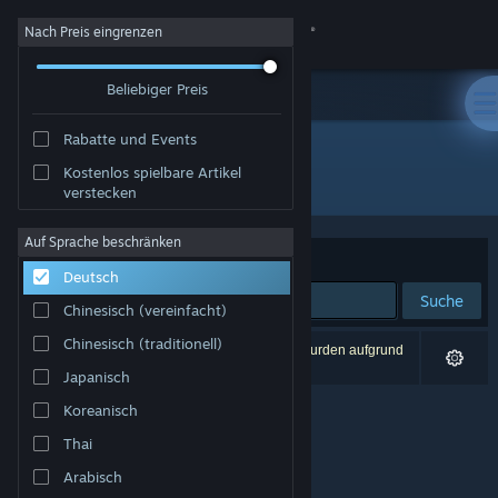
Anmelden
Nach Preis eingrenzen
Beliebiger Preis
Shop
Rabatte und Events
Community
Kostenlos spielbare Artikel
Entwickler: THETABLE Z
verstecken
Info
Auf Sprache beschränken
Sortieren nach
Relevanz
Deutsch
Support
Suche
Chinesisch (vereinfacht)
Sprache ändern
Chinesisch (traditionell)
0 Ergebnisse entsprechen Ihrer Suche. 3 Titel wurden aufgrund
Ihrer Einstellungen ausgeschlossen.
Japanisch
Steam-Mobile-App herunterladen
Koreanisch
Desktopversion anzeigen
Thai
Arabisch