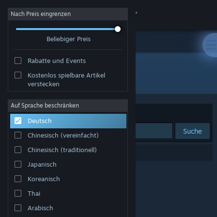
Anmelden
Nach Preis eingrenzen
Beliebiger Preis
Shop
Rabatte und Events
Community
Kostenlos spielbare Artikel
Entwickler: SyntheticD
verstecken
Info
Auf Sprache beschränken
Sortieren nach
Relevanz
Deutsch
Support
Suche
Chinesisch (vereinfacht)
Sprache ändern
Chinesisch (traditionell)
0 Ergebnisse entsprechen Ihrer Suche.
Japanisch
Steam-Mobile-App herunterladen
Koreanisch
Desktopversion anzeigen
Thai
Arabisch