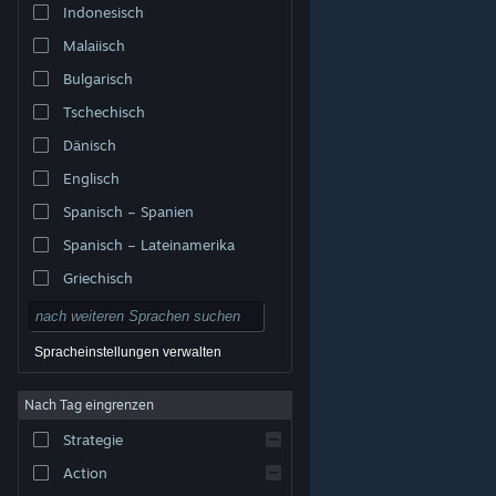
Indonesisch
Malaiisch
Bulgarisch
Tschechisch
Dänisch
Englisch
Spanisch – Spanien
Spanisch – Lateinamerika
Griechisch
Spracheinstellungen verwalten
Nach Tag eingrenzen
© Valve Corporation. Alle Rechte vorbehalten. Alle
Marken sind Eigentum ihrer jeweiligen Besitzer in den
Strategie
USA und anderen Ländern.
Datenschutzrichtlinien
|
Rechtliches
|
Barrierefreiheit
|
Steam-
Nutzungsvertrag
|
Rückerstattungen
|
Cookies
Action