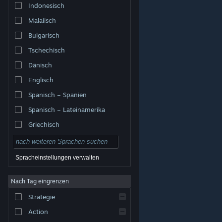
Indonesisch
Malaiisch
Bulgarisch
Tschechisch
Dänisch
Englisch
Spanisch – Spanien
Spanisch – Lateinamerika
Griechisch
Spracheinstellungen verwalten
Nach Tag eingrenzen
© Valve Corporation. Alle Rechte vorbehalten. Alle
Marken sind Eigentum ihrer jeweiligen Besitzer in den
Strategie
USA und anderen Ländern.
Datenschutzrichtlinien
|
Rechtliches
|
Barrierefreiheit
|
Steam-
Nutzungsvertrag
|
Rückerstattungen
|
Cookies
Action