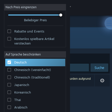
Anmelden
Nach Preis eingrenzen
Beliebiger Preis
Shop
Rabatte und Events
Community
Kostenlos spielbare Artikel
Entwickler: SukeraSparo
verstecken
Info
Auf Sprache beschränken
Sortieren nach
Relevanz
Deutsch
Support
Suche
Chinesisch (vereinfacht)
Sprache ändern
Chinesisch (traditionell)
0 Ergebnisse entsprechen Ihrer Suche. 3 Titel wurden aufgrund
Ihrer Einstellungen ausgeschlossen.
Japanisch
Steam-Mobile-App herunterladen
Koreanisch
Desktopversion anzeigen
Thai
Arabisch