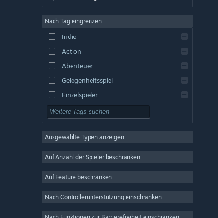
Englisch
Nach Tag eingrenzen
Spanisch – Spanien
Indie
Spanisch – Lateinamerika
Action
Griechisch
Abenteuer
Gelegenheitsspiel
Einzelspieler
Simulation
Rollenspiel
Ausgewählte Typen anzeigen
Strategie
2D
Auf Anzahl der Spieler beschränken
Early Access
Auf Feature beschränken
3D
Nach Controllerunterstützung einschränken
Kostenlos spielbar
Atmosphärisch
Nach Funktionen zur Barrierefreiheit einschränken