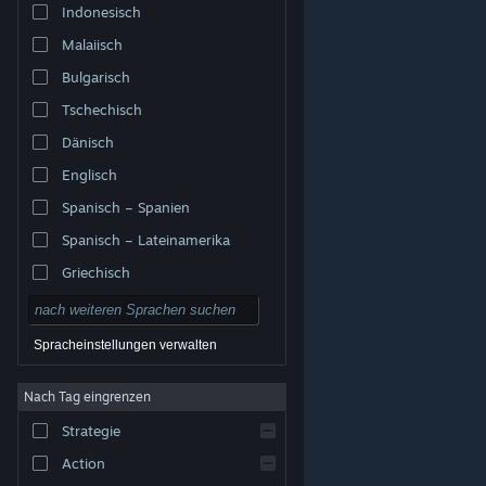
Indonesisch
Malaiisch
Bulgarisch
Tschechisch
Dänisch
Englisch
Spanisch – Spanien
Spanisch – Lateinamerika
Griechisch
Spracheinstellungen verwalten
Nach Tag eingrenzen
© Valve Corporation. Alle Rechte vorbehalten. Alle
Marken sind Eigentum ihrer jeweiligen Besitzer in den
Strategie
USA und anderen Ländern.
Datenschutzrichtlinien
|
Rechtliches
|
Barrierefreiheit
|
Steam-
Nutzungsvertrag
|
Rückerstattungen
|
Cookies
Action