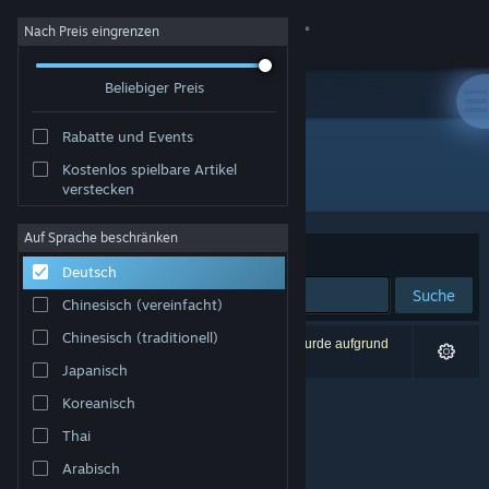
Anmelden
Nach Preis eingrenzen
Beliebiger Preis
Shop
Rabatte und Events
Community
Kostenlos spielbare Artikel
Entwickler: Stone Pixel Games, LLC.
verstecken
Info
Auf Sprache beschränken
Sortieren nach
Relevanz
Deutsch
Support
Suche
Chinesisch (vereinfacht)
Sprache ändern
Chinesisch (traditionell)
0 Ergebnisse entsprechen Ihrer Suche. 1 Titel wurde aufgrund
Ihrer Einstellungen ausgeschlossen.
Japanisch
Steam-Mobile-App herunterladen
Koreanisch
Desktopversion anzeigen
Thai
Arabisch