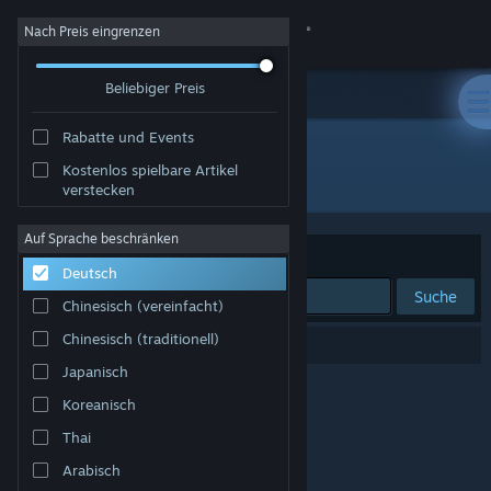
Anmelden
Nach Preis eingrenzen
Beliebiger Preis
Shop
Rabatte und Events
Community
Kostenlos spielbare Artikel
Entwickler: Sexual Orange
verstecken
Info
Auf Sprache beschränken
Sortieren nach
Relevanz
Deutsch
Support
Suche
Chinesisch (vereinfacht)
Sprache ändern
Chinesisch (traditionell)
0 Ergebnisse entsprechen Ihrer Suche.
Japanisch
Steam-Mobile-App herunterladen
Koreanisch
Desktopversion anzeigen
Thai
Arabisch