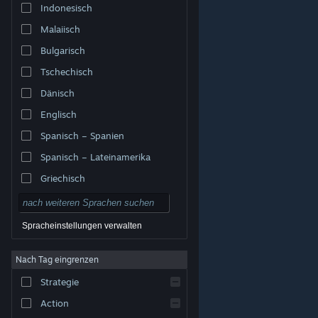
Indonesisch
Malaiisch
Bulgarisch
Tschechisch
Dänisch
Englisch
Spanisch – Spanien
Spanisch – Lateinamerika
Griechisch
Spracheinstellungen verwalten
Nach Tag eingrenzen
© Valve Corporation. Alle Rechte vorbehalten. Alle
Marken sind Eigentum ihrer jeweiligen Besitzer in den
Strategie
USA und anderen Ländern.
Datenschutzrichtlinien
|
Rechtliches
|
Barrierefreiheit
|
Steam-
Nutzungsvertrag
|
Rückerstattungen
|
Cookies
Action