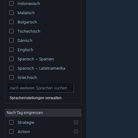
Indonesisch
Malaiisch
Bulgarisch
Tschechisch
Dänisch
Englisch
Spanisch – Spanien
Spanisch – Lateinamerika
Griechisch
Spracheinstellungen verwalten
Nach Tag eingrenzen
© Valve Corporation. Alle Rechte vorbehalten. Alle
Marken sind Eigentum ihrer jeweiligen Besitzer in den
Strategie
USA und anderen Ländern.
Datenschutzrichtlinien
|
Rechtliches
|
Barrierefreiheit
|
Steam-
Nutzungsvertrag
|
Rückerstattungen
|
Cookies
Action