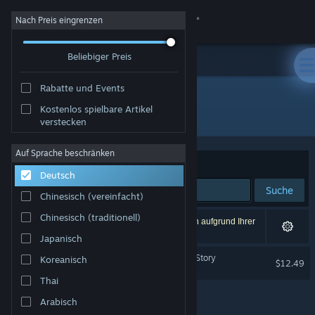
Anmelden
Nach Preis eingrenzen
Beliebiger Preis
Shop
Rabatte und Events
Community
Kostenlos spielbare Artikel
Entwickler: SenAm Games
verstecken
Info
Auf Sprache beschränken
Sortieren nach
Relevanz
Deutsch
Support
Suche
Chinesisch (vereinfacht)
Sprache ändern
Chinesisch (traditionell)
1 Ergebnis entspricht Ihrer Suche. 2 Titel wurden aufgrund Ihrer
Einstellungen ausgeschlossen.
Japanisch
Steam-Mobile-App herunterladen
Hauma - A Detective Noir Story
Koreanisch
$12.49
Desktopversion anzeigen
Thai
Arabisch