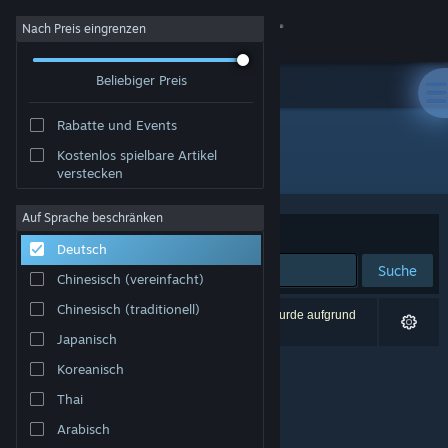
Anmelden
Nach Preis eingrenzen
Beliebiger Preis
Shop
Rabatte und Events
Community
Kostenlos spielbare Artikel
Entwickler: Sarper Şoher
verstecken
Info
Auf Sprache beschränken
Sortieren nach
Relevanz
Deutsch
Support
Suche
Chinesisch (vereinfacht)
Sprache ändern
Chinesisch (traditionell)
0 Ergebnisse entsprechen Ihrer Suche. 1 Titel wurde aufgrund
Ihrer Einstellungen ausgeschlossen.
Japanisch
Steam-Mobile-App herunterladen
Koreanisch
Desktopversion anzeigen
Thai
Arabisch