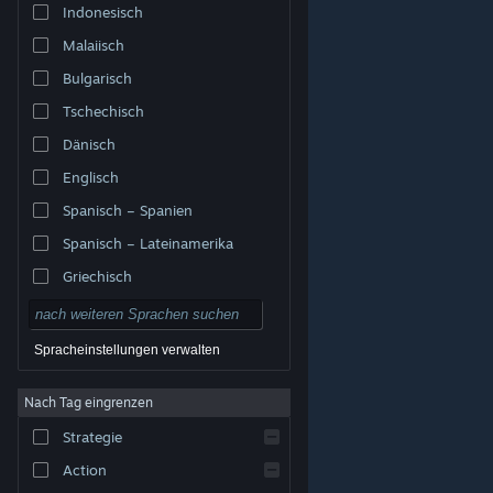
Indonesisch
Malaiisch
Bulgarisch
Tschechisch
Dänisch
Englisch
Spanisch – Spanien
Spanisch – Lateinamerika
Griechisch
Spracheinstellungen verwalten
Nach Tag eingrenzen
© Valve Corporation. Alle Rechte vorbehalten. Alle
Marken sind Eigentum ihrer jeweiligen Besitzer in den
Strategie
USA und anderen Ländern.
Datenschutzrichtlinien
|
Rechtliches
|
Barrierefreiheit
|
Steam-
Nutzungsvertrag
|
Rückerstattungen
|
Cookies
Action