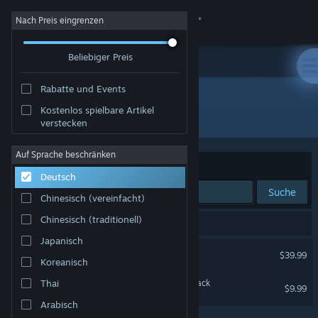
Anmelden
Nach Preis eingrenzen
Beliebiger Preis
Shop
Rabatte und Events
Community
Kostenlos spielbare Artikel
Entwickler: SYCK
verstecken
Info
Auf Sprache beschränken
Sortieren nach
Relevanz
Deutsch
Support
Suche
Chinesisch (vereinfacht)
Sprache ändern
Chinesisch (traditionell)
2 Ergebnisse entsprechen Ihrer Suche.
Japanisch
Steam-Mobile-App herunterladen
Cris Tales
$39.99
Koreanisch
Desktopversion anzeigen
Cris Tales Original Soundtrack
Thai
$9.99
Arabisch