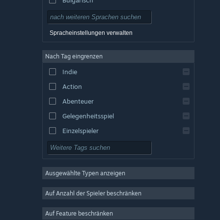
Tschechisch
Dänisch
Spracheinstellungen verwalten
Englisch
Nach Tag eingrenzen
Spanisch – Spanien
Indie
Spanisch – Lateinamerika
Action
Griechisch
Abenteuer
Gelegenheitsspiel
Einzelspieler
Simulation
Rollenspiel
Ausgewählte Typen anzeigen
Strategie
2D
Auf Anzahl der Spieler beschränken
Early Access
Auf Feature beschränken
3D