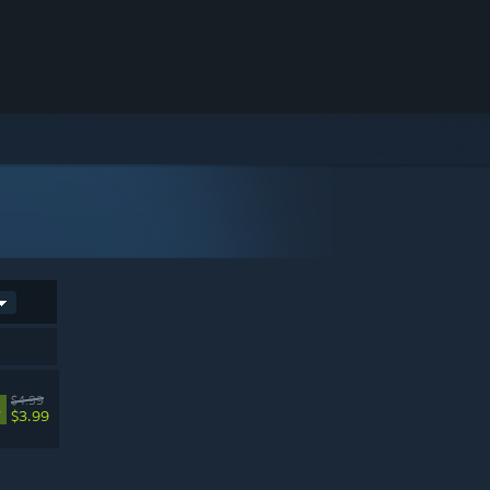
$4.99
%
$3.99