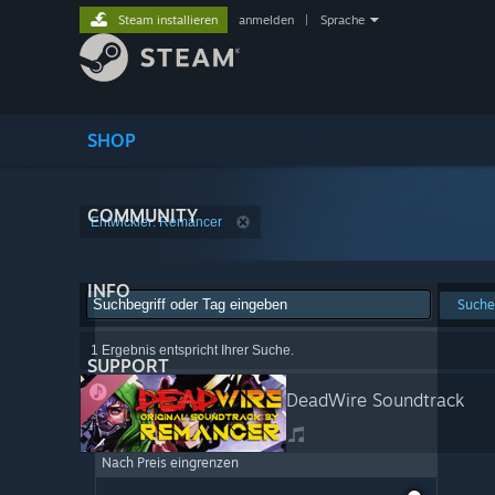
Steam installieren
anmelden
|
Sprache
SHOP
COMMUNITY
Entwickler: Remancer
INFO
Suche
1 Ergebnis entspricht Ihrer Suche.
SUPPORT
DeadWire Soundtrack
Nach Preis eingrenzen