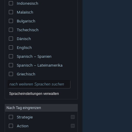
Indonesisch
Malaiisch
Bulgarisch
Tschechisch
Dänisch
Englisch
Spanisch – Spanien
Spanisch – Lateinamerika
Griechisch
Spracheinstellungen verwalten
Nach Tag eingrenzen
© Valve Corporation. Alle Rechte vorbehalten. Alle
Marken sind Eigentum ihrer jeweiligen Besitzer in den
Strategie
USA und anderen Ländern.
Datenschutzrichtlinien
|
Rechtliches
|
Barrierefreiheit
|
Steam-
Nutzungsvertrag
|
Rückerstattungen
|
Cookies
Action