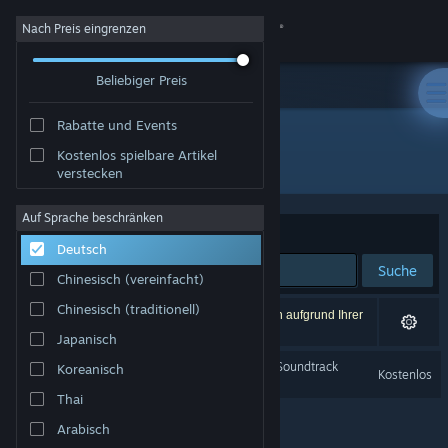
Anmelden
Nach Preis eingrenzen
Beliebiger Preis
Shop
Rabatte und Events
Community
Kostenlos spielbare Artikel
Entwickler: Redact Games
verstecken
Info
Auf Sprache beschränken
Sortieren nach
Relevanz
Deutsch
Support
Suche
Chinesisch (vereinfacht)
Sprache ändern
Chinesisch (traditionell)
1 Ergebnis entspricht Ihrer Suche. 2 Titel wurden aufgrund Ihrer
Einstellungen ausgeschlossen.
Japanisch
Steam-Mobile-App herunterladen
Dread X Collection Year 1 Soundtrack
Koreanisch
Kostenlos
Desktopversion anzeigen
Thai
Arabisch