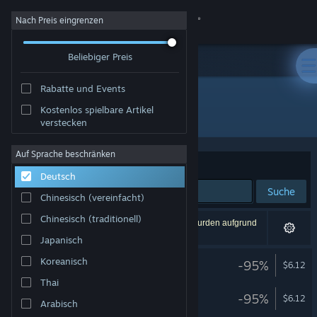
Anmelden
Nach Preis eingrenzen
Beliebiger Preis
Shop
Rabatte und Events
Community
Kostenlos spielbare Artikel
Entwickler: PreoNus Games
verstecken
Info
Auf Sprache beschränken
Sortieren nach
Relevanz
Deutsch
Support
Suche
Chinesisch (vereinfacht)
Sprache ändern
Chinesisch (traditionell)
6 Ergebnisse entsprechen Ihrer Suche. 4 Titel wurden aufgrund
Ihrer Einstellungen ausgeschlossen.
Japanisch
Steam-Mobile-App herunterladen
Wordle
Koreanisch
-95%
$6.12
Desktopversion anzeigen
Thai
Wordle 4
-95%
$6.12
Arabisch