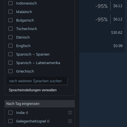
Indonesisch
Wordle 3
-95%
$6.12
Malaiisch
Wordle 2
-95%
$6.12
Bulgarisch
Tschechisch
Wordle 5
$30.62
Dänisch
Wordle - Deutsche
Englisch
$0.99
Spanisch – Spanien
Spanisch – Lateinamerika
Griechisch
Spracheinstellungen verwalten
Nach Tag eingrenzen
© Valve Corporation. Alle Rechte vorbehalten. Alle
Marken sind Eigentum ihrer jeweiligen Besitzer in den
Indie
6
USA und anderen Ländern.
Datenschutzrichtlinien
|
Rechtliches
|
Barrierefreiheit
|
Steam-
Nutzungsvertrag
|
Rückerstattungen
|
Cookies
Gelegenheitsspiel
6