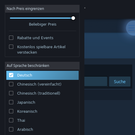
Anmelden
Nach Preis eingrenzen
Beliebiger Preis
Shop
Rabatte und Events
Community
Kostenlos spielbare Artikel
Entwickler: Polybay Digital Entertainment
verstecken
Info
Auf Sprache beschränken
Sortieren nach
Relevanz
Deutsch
Support
Suche
Chinesisch (vereinfacht)
Sprache ändern
Chinesisch (traditionell)
0 Ergebnisse entsprechen Ihrer Suche.
Japanisch
Steam-Mobile-App herunterladen
Koreanisch
Desktopversion anzeigen
Thai
Arabisch