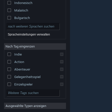
Indonesisch
Malaiisch
Bulgarisch
Tschechisch
Dänisch
Spracheinstellungen verwalten
Englisch
Nach Tag eingrenzen
Spanisch – Spanien
Indie
Spanisch – Lateinamerika
Action
Griechisch
Abenteuer
Gelegenheitsspiel
Einzelspieler
Simulation
© Valve Corporation. Alle Rechte vorbehalten. Alle
Marken sind Eigentum ihrer jeweiligen Besitzer in den
Rollenspiel
USA und anderen Ländern.
Datenschutzrichtlinien
|
Rechtliches
|
Barrierefreiheit
|
Steam-
Nutzungsvertrag
|
Rückerstattungen
|
Cookies
Ausgewählte Typen anzeigen
Strategie