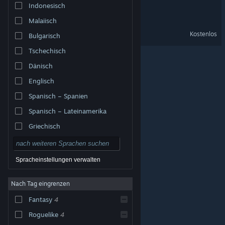
Indonesisch
Furcifer's Fungeon
Malaiisch
Furcifer's Fungeon Demo
Kostenlos
Bulgarisch
Tschechisch
Dänisch
Englisch
Spanisch – Spanien
Spanisch – Lateinamerika
Griechisch
Spracheinstellungen verwalten
Nach Tag eingrenzen
© Valve Corporation. Alle Rechte vorbehalten. Alle
Marken sind Eigentum ihrer jeweiligen Besitzer in den
Fantasy
4
USA und anderen Ländern.
Datenschutzrichtlinien
|
Rechtliches
|
Barrierefreiheit
|
Steam-
Nutzungsvertrag
|
Rückerstattungen
|
Cookies
Roguelike
4