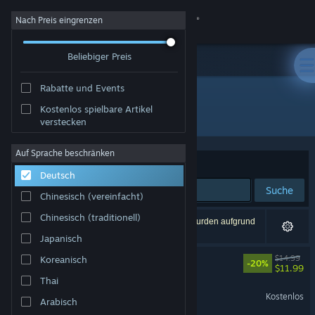
Anmelden
Nach Preis eingrenzen
Beliebiger Preis
Shop
Rabatte und Events
Community
Kostenlos spielbare Artikel
Entwickler: PlayWithFurcifer
verstecken
Info
Auf Sprache beschränken
Sortieren nach
Relevanz
Deutsch
Support
Suche
Chinesisch (vereinfacht)
Sprache ändern
Chinesisch (traditionell)
4 Ergebnisse entsprechen Ihrer Suche. 2 Titel wurden aufgrund
Ihrer Einstellungen ausgeschlossen.
Japanisch
Steam-Mobile-App herunterladen
Backpack Battles
$14.99
Koreanisch
-20%
$11.99
Desktopversion anzeigen
Thai
Backpack Battles Demo
Kostenlos
Arabisch