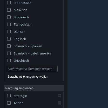
Indonesisch
Malaiisch
Bulgarisch
Tschechisch
Dänisch
Englisch
Spanisch – Spanien
Spanisch – Lateinamerika
Griechisch
Spracheinstellungen verwalten
Nach Tag eingrenzen
© Valve Corporation. Alle Rechte vorbehalten. Alle
Marken sind Eigentum ihrer jeweiligen Besitzer in den
Strategie
USA und anderen Ländern.
Datenschutzrichtlinien
|
Rechtliches
|
Barrierefreiheit
|
Steam-
Nutzungsvertrag
|
Rückerstattungen
|
Cookies
Action