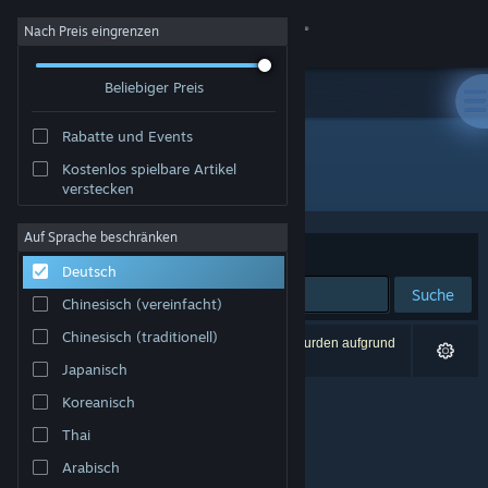
Anmelden
Nach Preis eingrenzen
Beliebiger Preis
Shop
Rabatte und Events
Community
Kostenlos spielbare Artikel
Entwickler: Planeta
verstecken
Info
Auf Sprache beschränken
Sortieren nach
Relevanz
Deutsch
Support
Suche
Chinesisch (vereinfacht)
Sprache ändern
Chinesisch (traditionell)
0 Ergebnisse entsprechen Ihrer Suche. 4 Titel wurden aufgrund
Ihrer Einstellungen ausgeschlossen.
Japanisch
Steam-Mobile-App herunterladen
Koreanisch
Desktopversion anzeigen
Thai
Arabisch